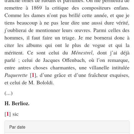
tranche ornés de rubans et parfumés. On me permettra de
remettre à 1869 la critique des compositeurs enfans.
Comme les dames n’ont pas brillé cette année, et que je
tiens beaucoup à ne pas leur dire une aussi dure vérité,
j’oublierai de mentionner leurs œuvres. Parmi celles des
hommes, il faut faire un triage. Je me bornerai donc à
citer les albums qui ont le plus de vogue et qui la
méritent. Ce sont celui du
Ménestrel
, dont j’ai déjà
parlé ; celui de Jacques Offenbach, où l’on remarque,
entre antres choses charmantes, une villanelle intitulée
1
Paquerette
[
]
, d’une grâce et d’une fraîcheur exquises,
et celui de M. Bololdi.
(...)
H. Berlioz.
1
[
]
sic
Par date