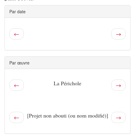
Par date
←
→
Par œuvre
La Périchole
←
→
[Projet non abouti (ou nom modifié)]
←
→