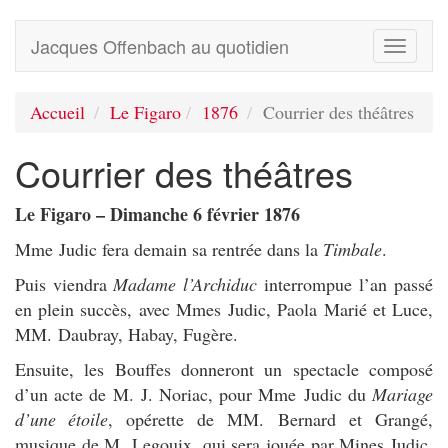
Jacques Offenbach au quotidien
Toggle
navigati
Accueil
Le Figaro
1876
Courrier des théâtres
Courrier des théâtres
Le Figaro – Dimanche 6 février 1876
Mme Judic fera demain sa rentrée dans la
Timbale
.
Puis viendra
Madame l’Archiduc
interrompue l’an passé
en plein succès, avec Mmes Judic, Paola Marié et Luce,
MM. Daubray, Habay, Fugère.
Ensuite, les Bouffes donneront un spectacle composé
d’un acte de M. J. Noriac, pour Mme Judic du
Mariage
d’une étoile
, opérette de MM. Bernard et Grangé,
musique de M. Legouix, qui sera jouée par Mines Judic,