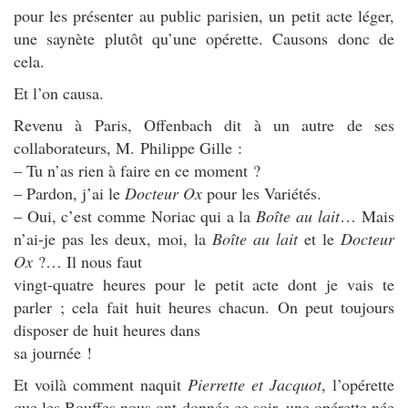
pour les présenter au public parisien, un petit acte léger,
une saynète plutôt qu’une opérette. Causons donc de
cela.
Et l’on causa.
Revenu à Paris, Offenbach dit à un autre de ses
collaborateurs, M. Philippe Gille :
– Tu n’as rien à faire en ce moment ?
– Pardon, j’ai le
Docteur Ox
pour les Variétés.
– Oui, c’est comme Noriac qui a la
Boîte au lait
… Mais
n’ai-je pas les deux, moi, la
Boîte au lait
et le
Docteur
Ox
?… Il nous faut
vingt-quatre heures pour le petit acte dont je vais te
parler ; cela fait huit heures chacun. On peut toujours
disposer de huit heures dans
sa journée !
Et voilà comment naquit
Pierrette et Jacquot
, l’opérette
que les Bouffes nous ont donnée ce soir, une opérette née