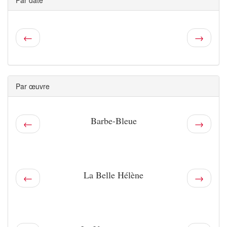
Par date
←
→
Par œuvre
Barbe-Bleue
←
→
La Belle Hélène
←
→