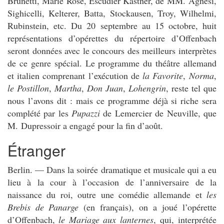
Brunetti, Marie Rose, Escudier Kastner, de MM. Agnesi,
Sighicelli, Kelterer, Batta, Stockausen, Troy, Wilhelmi,
Rubinstein, etc. Du 20 septembre au 15 octobre, huit
représentations d’opérettes du répertoire d’Offenbach
seront données avec le concours des meilleurs interprètes
de ce genre spécial. Le programme du théâtre allemand
et italien comprenant l’exécution de
la Favorite
,
Norma
,
le Postillon
,
Martha
,
Don Juan
,
Lohengrin
, reste tel que
nous l’avons dit : mais ce programme déjà si riche sera
complété par les
Pupazzi
de Lemercier de Neuville, que
M. Dupressoir a engagé pour la fin d’août.
Étranger
Berlin. — Dans la soirée dramatique et musicale qui a eu
lieu à la cour à l’occasion de l’anniversaire de la
naissance du roi, outre une comédie allemande et
les
Brebis de Panarge
(en français), on a joué l’opérette
d’Offenbach,
le Mariage aux lanternes
, qui, interprétée