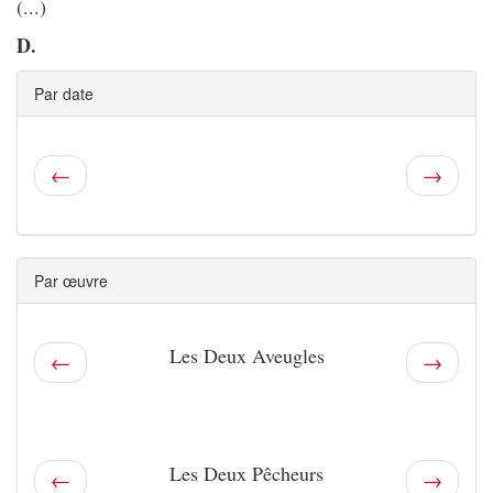
(...)
D.
Par date
←
→
Par œuvre
Les Deux Aveugles
←
→
Les Deux Pêcheurs
←
→