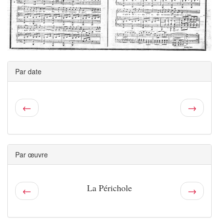
Par date
←
→
Par œuvre
La Périchole
←
→