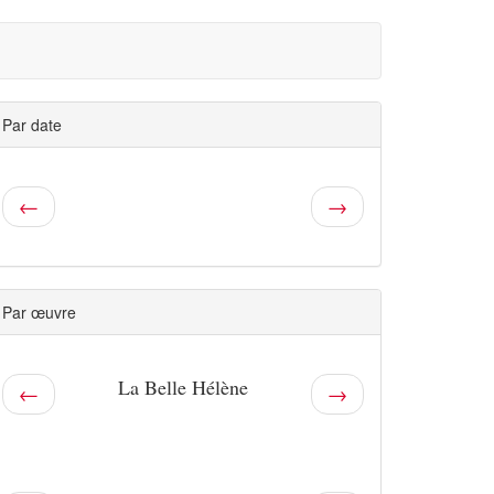
Par date
←
→
Par œuvre
La Belle Hélène
←
→