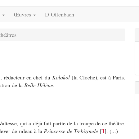
s
Œuvres
D’Offenbach
théâtres
e, rédacteur en chef du
Kolokol
(la Cloche), est à Paris.
tation de la
Belle Hélène
.
tesse, qui a déjà fait partie de la troupe de ce théâtre.
1
 lever de rideau à la
Princesse de Trebizonde
[
]
. (...)