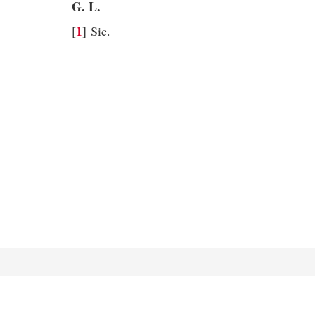
G. L.
1
[
]
Sic.